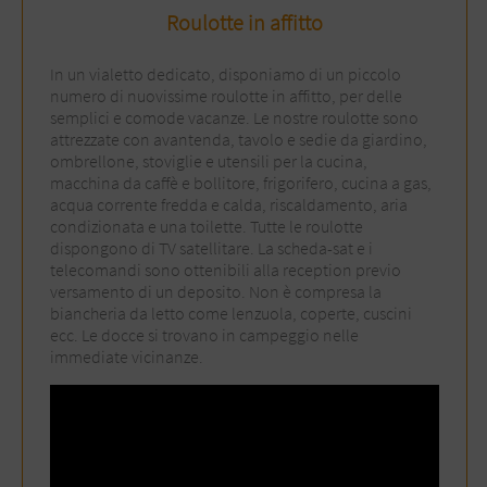
Roulotte in affitto
In un vialetto dedicato, disponiamo di un piccolo
numero di nuovissime roulotte in affitto, per delle
semplici e comode vacanze. Le nostre roulotte sono
attrezzate con avantenda, tavolo e sedie da giardino,
ombrellone, stoviglie e utensili per la cucina,
macchina da caffè e bollitore, frigorifero, cucina a gas,
acqua corrente fredda e calda, riscaldamento, aria
condizionata e una toilette. Tutte le roulotte
dispongono di TV satellitare. La scheda-sat e i
telecomandi sono ottenibili alla reception previo
versamento di un deposito. Non è compresa la
biancheria da letto come lenzuola, coperte, cuscini
ecc. Le docce si trovano in campeggio nelle
immediate vicinanze.