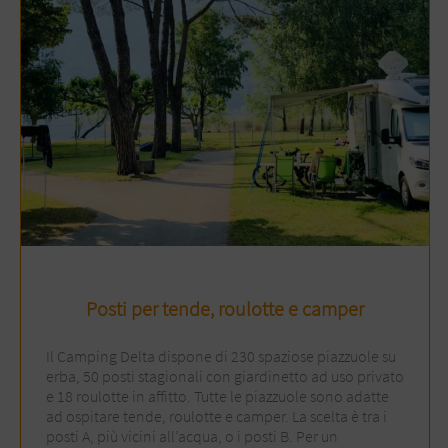
Posti per tende, roulotte e camper
Il Camping Delta dispone di 230 spaziose piazzuole su
erba, 50 posti stagionali con giardinetto ad uso privato
e 18 roulotte in affitto. Tutte le piazzuole sono adatte
ad ospitare tende, roulotte e camper. La scelta è tra i
posti A, più vicini all’acqua, o i posti B. Per un