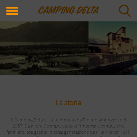
La storia
Il Camping Delta è stato fondato da Pierino Ambrosoli nel
1957. Da allora è sempre stato un’impresa a conduzione
familiare, ora gestita in terza generazione da Mila Merker. Per il