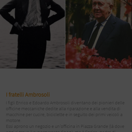
I fratelli Ambrosoli
I figli Enrico e Edoardo Ambrosoli diventano dei pionieri delle
officine meccaniche dedite alla riparazione e alla vendita di
macchine per cucire, biciclette e in seguito dei primi veicoli a
motore.
Essi aprono un negozio e un’officina in Piazza Grande (là dove