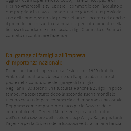
oggi si trova il supermercato Coop), ma è Enrico, padre di
Pierino Ambrosoli, a sviluppare il commercio con l’acquisto di
due proprietà in Piazza Grande. Enrico già nel 1898 possiede
una delle prime, se non la prima vettura di Locarno ed è anche
il primo ticinese esperto esaminatore per l’ottenimento della
licenza di condurre. Enrico lascia ai figli Giannetto e Pierino il
compito di continuare l’azienda.
Dal garage di famiglia all’impresa
d’importanza nazionale
Dopo vari studi di ingegneria all’estero, nel 1929 i fratelli
Ambrosoli rientrano abLocarno da Parigi e subentrano al
padre nella conduzione del garage di famiglia.
Negli anni ’30 aprono una succursale anche a Zurigo. In poco
tempo, ma soprattutto dopo la seconda guerra mondiale,
Pierino crea un impero commerciale d’importanza nazionale.
Dapprima come importatore unico per la Svizzera delle
automobili della General Motors ed è per anni fornitore
dell’esercito svizzero delle celebri Jeep Willys. Segue più tardi
l’agenzia per la Svizzera della lussuosa vettura italiana Lancia.