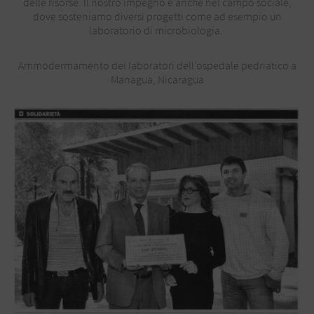
delle risorse. Il nostro impegno è anche nel campo sociale,
dove sosteniamo diversi progetti come ad esempio un
laboratorio di microbiologia.
Ammodermamento dei laboratori dell'ospedale pedriatico a
Managua, Nicaragua