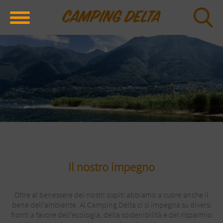
Il nostro impegno
Oltre al benessere dei nostri ospiti abbiamo a cuore anche il
bene dell’ambiente. Al Camping Delta ci si impegna su diversi
fronti a favore dell’ecologia, della sostenibilità e del risparmio