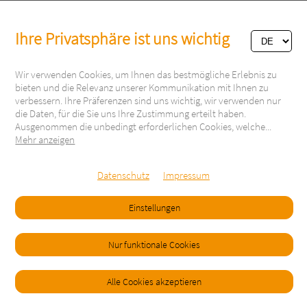
Ihre Privatsphäre ist uns wichtig
Wir verwenden Cookies, um Ihnen das bestmögliche Erlebnis zu
bieten und die Relevanz unserer Kommunikation mit Ihnen zu
verbessern. Ihre Präferenzen sind uns wichtig, wir verwenden nur
die Daten, für die Sie uns Ihre Zustimmung erteilt haben.
Ausgenommen die unbedingt erforderlichen Cookies, welche
...
Mehr anzeigen
Via Respini 27
6600 Locarno
Schweiz
Datenschutz
Impressum
Tel. +41 91 751 60 81
info@campingdelta.com
Einstellungen
Folge uns auf:
Nur funktionale Cookies
Besucher: 2670375
Copyright © 2021
Impressum
AGB
Alle Cookies akzeptieren
Datenschutzerklärung